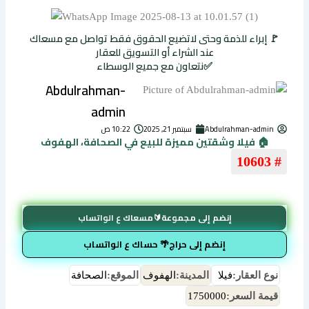
🚩 إبراء للذمة وحتى لاتضيع الحقوق فقط تواصل مع مسعاك
عند الشراء أو التسويق للعقار
✅نتعاون مع جميع الوسطاء
Abdulrahman-
admin
Abdulrahman-admin
سبتمبر 21, 2025
10:22 ص
🏠 فيلا وشقتين مميزة للبيع في الصحافة، الهفوف
# 10603
إنضم إلى مجموعة🔰مسعاك ع الواتساب
إنضم إلى حراج🌴 حساك ع الواتساب
نوع العقار:
فيلا
المدينة:
الهفوف
الموقع:
الصحافة
قيمة السعر:
1750000