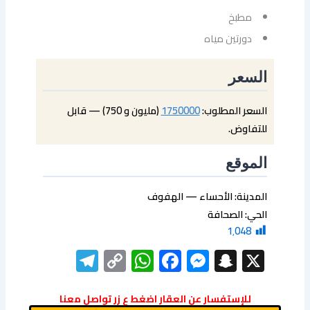
مطبخ
دورتين مياه
السعر
السعر المطلوب:
1750000
(مليون و 750) — قابل
للتفاوض.
الموقع
المدينة: الأحساء — الهفوف
الحي: الصحافة
1٬048
elegram
WhatsApp
Copy
Facebook
Messenger
Snapchat
X
Link
للإستفسار عن العقار اضغط ع زر تواصل معنا