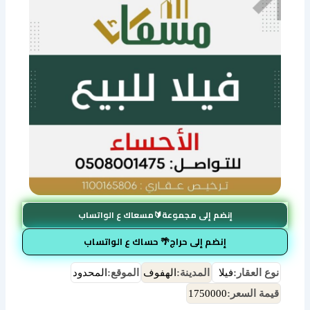
إنضم إلى مجموعة🔰مسعاك ع الواتساب
إنضم إلى حراج🌴 حساك ع الواتساب
نوع العقار:
فيلا
المدينة:
الهفوف
الموقع:
المحدود
قيمة السعر:
1750000