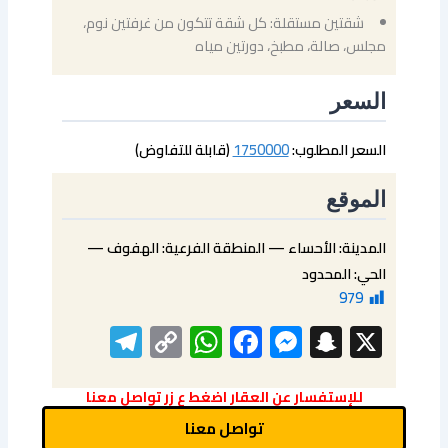
شقتين مستقلة: كل شقة تتكون من غرفتين نوم،
مجلس، صالة، مطبخ، دورتين مياه
السعر
السعر المطلوب:
1750000
(قابلة للتفاوض)
الموقع
المدينة: الأحساء — المنطقة الفرعية: الهفوف —
الحي: المحدود
979
elegram
WhatsApp
Copy
Facebook
Messenger
Snapchat
X
Link
للإستفسار عن العقار اضغط ع زر تواصل معنا
تواصل معنا