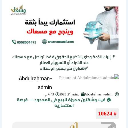
🚩 إبراء للذمة وحتى لاتضيع الحقوق فقط تواصل مع مسعاك
عند الشراء أو التسويق للعقار
✅نتعاون مع جميع الوسطاء
Abdulrahman-
admin
Abdulrahman-admin
سبتمبر 21, 2025
4:43 م
🏠 فيلا وشقتين مميزة للبيع في المحدود — فرصة
استثمارية
# 10624