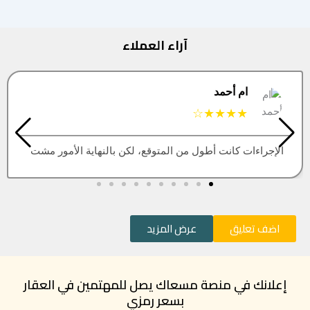
آراء العملاء
البتول
★★★★★
ور مشت
العقار اللي كنت أبيه طلع مباع، أتمنى التحديث يكون
اضف تعليق
عرض المزيد
إعلانك في منصة مسعاك يصل للمهتمين في العقار
بسعر رمزي