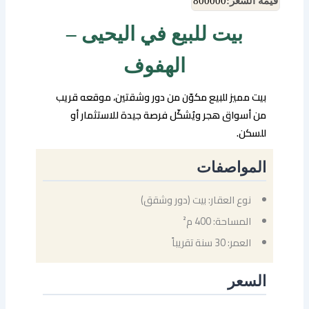
قيمة السعر:
800000
بيت للبيع في اليحيى –
الهفوف
بيت مميز للبيع مكوّن من دور وشقتين، موقعه قريب
من أسواق هجر ويُشكّل فرصة جيدة للاستثمار أو
للسكن.
المواصفات
نوع العقار: بيت (دور وشقق)
المساحة: 400 م²
العمر: 30 سنة تقريباً
السعر