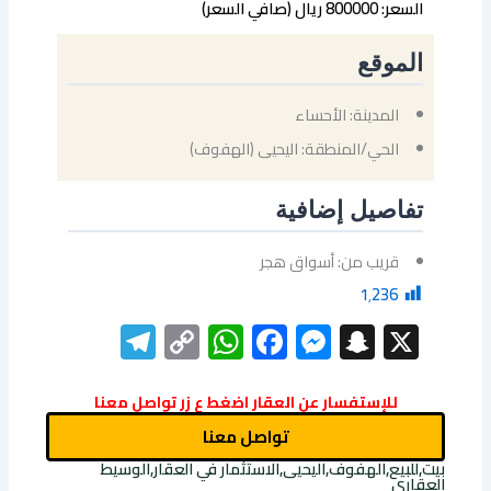
السعر: 800000 ريال (صافي السعر)
الموقع
المدينة: الأحساء
الحي/المنطقة: اليحيى (الهفوف)
تفاصيل إضافية
قريب من: أسواق هجر
1٬236
elegram
WhatsApp
Copy
Facebook
Messenger
Snapchat
X
Link
للإستفسار عن العقار اضغط ع زر تواصل معنا
تواصل معنا
بيت,للبيع,الهفوف,اليحيى,الاستثمار في العقار,الوسيط
العقاري