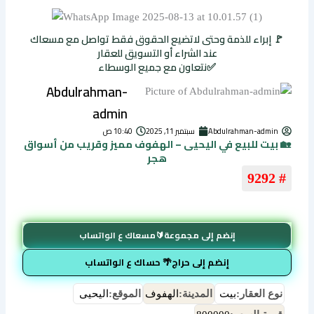
🚩 إبراء للذمة وحتى لاتضيع الحقوق فقط تواصل مع مسعاك
عند الشراء أو التسويق للعقار
✅نتعاون مع جميع الوسطاء
Abdulrahman-
admin
Abdulrahman-admin
سبتمبر 11, 2025
10:40 ص
🏡 بيت للبيع في اليحيى – الهفوف مميز وقريب من أسواق
هجر
# 9292
إنضم إلى مجموعة🔰مسعاك ع الواتساب
إنضم إلى حراج🌴 حساك ع الواتساب
نوع العقار:
بيت
المدينة:
الهفوف
الموقع:
اليحيى