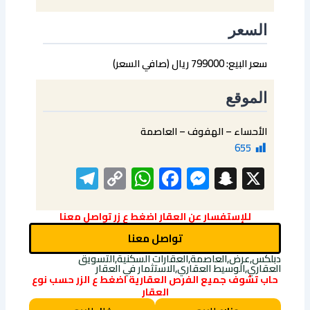
السعر
سعر البيع: 799000 ريال (صافي السعر)
الموقع
الأحساء – الهفوف – العاصمة
655
elegram
WhatsApp
Copy
Facebook
Messenger
Snapchat
X
Link
للإستفسار عن العقار اضغط ع زر تواصل معنا
تواصل معنا
دبلكس,عرض,العاصمة,العقارات السكنية,التسويق
العقاري,الوسيط العقاري,الاستثمار في العقار
حاب تشوف جميع الفرص العقارية اضغط ع الزر حسب نوع
العقار