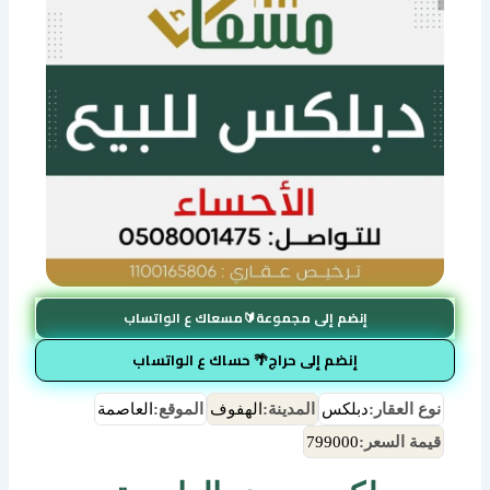
إنضم إلى مجموعة🔰مسعاك ع الواتساب
إنضم إلى حراج🌴 حساك ع الواتساب
نوع العقار:
دبلكس
المدينة:
الهفوف
الموقع:
العاصمة
قيمة السعر:
799000