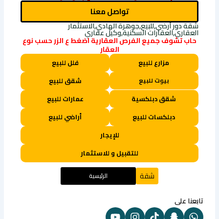
تواصل معنا
شقة دور أرضي,للبيع,جوهرة الهادي,الاستثمار
العقاري,العقارات السكنية,وكيل عقاري
حاب تشوف جميع الفرص العقارية اضغط ع الزر حسب نوع
العقار
مزارع للبيع
فلل للبيع
بيوت للبيع
شقق للبيع
شقق دبلكسية
عمارات للبيع
دبلكسات للبيع
أراضي للبيع
للإيجار
للتقبيل و للاستثمار
شقة
الرئيسية
تابعنا على