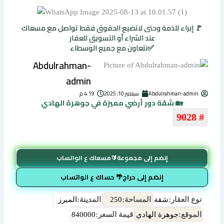
🚩 إبراء للذمة وحتى لاتضيع الحقوق فقط تواصل مع مسعاك
عند الشراء أو التسويق للعقار
✅نتعاون مع جميع الوسطاء
Abdulrahman-
admin
Abdulrahman-admin
سبتمبر 10, 2025
4:19 م
🏡 شقة دور أرضي مميزة في جوهرة الهادي
# 9028
إنضم إلى مجموعة🔰مسعاك ع الواتساب
إنضم إلى حراج🌴 حساك ع الواتساب
نوع العقار:
شقة
المساحة:
250
المدينة:
المبرز
الموقع:
جوهرة الهادي
قيمة السعر:
840000