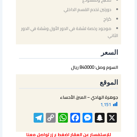
دورتين تخدم القسم الداخلي
كراج
موجود رخصة لشقة في الدور الأول وشقة في الدور
الثاني
السعر
السوم وصل: 840000 ريال
الموقع
جوهرة الهادي – المبرز، الأحساء
1٬151
elegram
WhatsApp
Copy
Facebook
Messenger
Snapchat
X
Link
للإستفسار عن العقار اضغط ع زر تواصل معنا