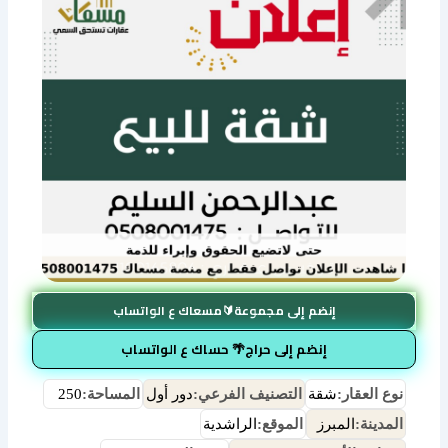
إنضم إلى مجموعة🔰مسعاك ع الواتساب
إنضم إلى حراج🌴 حساك ع الواتساب
نوع العقار:
شقة
التصنيف الفرعي:
دور أول
المساحة:
250
المدينة:
المبرز
الموقع:
الراشدية