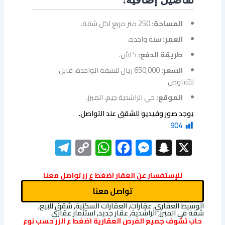
تفاصيل إضافية:
المساحة:
250 متر مربع لكل شقة.
العمر:
سنة واحدة.
طريقة الدفع:
كاش.
السعر:
650,000 ريال للشقة الواحدة، قابل
للتفاوض.
الموقع:
حي الراشدية جيم، المبرز.
يوجد صور وفيديو للشقق عند التواصل.
904
elegram
WhatsApp
Copy
Facebook
Messenger
Snapchat
X
Link
للإستفسار عن العقار اضغط ع زر تواصل معنا
تواصل معنا
الوسيط العقاري, عقارات, العقارات السكنية, شقق للبيع,
شقة في المبرز, الراشدية, عقار جديد, استثمار عقاري
حاب تشوف جميع الفرص العقارية اضغط ع الزر حسب نوع