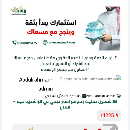
🚩 إبراء للذمة وحتى لاتضيع الحقوق فقط تواصل مع مسعاك
عند الشراء أو التسويق للعقار
✅نتعاون مع جميع الوسطاء
Abdulrahman-
admin
Abdulrahman-admin
ديسمبر 7, 2025
1:40 ص
🏡 شقتين تمليك بموقع استراتيجي في الراشدية جيم –
المبرز
# 14225