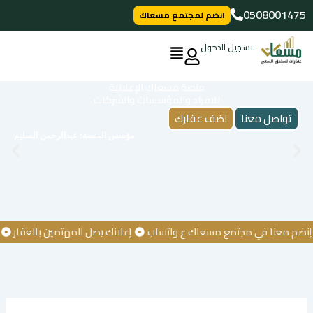
خطي
0508001475
انضم لمجتمع مسعاك
لى
لمحتوى
تسجيل الدخول
منصة مسعاك الإعلانية
للافراد والمؤسسات والشركات
تواصل معنا
اضف عقارك
مؤسس المنصة: عبدالرحمن السليم
 معنا في مجتمع مسعاك ع واتساب
إعلانك يصل للمهتمين بالعقار
كن أ