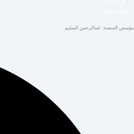
اضف عقارك
مؤسس المنصة: عبدالرحمن السليم