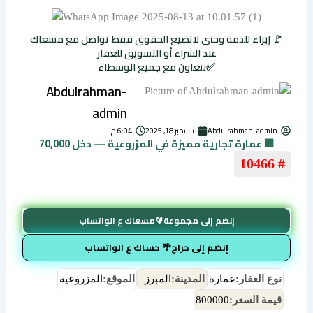
🚩 إبراء للذمة وحتى لاتضيع الحقوق فقط تواصل مع مسعاك
عند الشراء أو التسويق للعقار
✅نتعاون مع جميع الوسطاء
Abdulrahman-
admin
Abdulrahman-admin
سبتمبر 18, 2025
6:04 م
🏢 عمارة تجارية مميزة في المزروعية — دخل 70,000
# 10466
إنضم إلى مجموعة🔰مسعاك ع الواتساب
إنضم إلى حراج🌴 حساك ع الواتساب
نوع العقار:
عمارة
المدينة:
المبرز
الموقع:
المزروعية
قيمة السعر:
800000