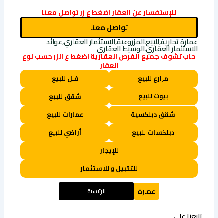
Link
للإستفسار عن العقار اضغط ع زر تواصل معنا
تواصل معنا
عمارة تجارية,للبيع,المزروعية,الاستثمار العقاري,عوائد
الاستثمار العقاري,الوسيط العقاري
حاب تشوف جميع الفرص العقارية اضغط ع الزر حسب نوع
العقار
مزارع للبيع
فلل للبيع
بيوت للبيع
شقق للبيع
شقق دبلكسية
عمارات للبيع
دبلكسات للبيع
أراضي للبيع
للإيجار
للتقبيل و للاستثمار
عمارة
الرئيسية
تابعنا على