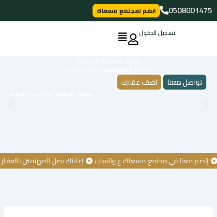
خطي
0508001475
انضم لمجتمع مسعاك
لى
لمحتوى
تسجيل الدخول
منصة مسعاك الإعلانية
للافراد والمؤسسات والشركات
تواصل معنا
اضف عقارك
مؤسس المنصة: عبدالرحمن السليم
إنضم معنا في مجتمع مسعاك ع واتساب
إعلانك يصل للمهتمين بالعقار