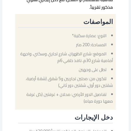
مذكور تقريباً.
المواصفات
النوع: عمارة سكنية*
المساحة: 200 متر
الموقع: شارع الظهران، شارع تجاري وسكني، واجهة
أمامية شارع 30م، نافذ خلفي 6م
تطل على وجهين
تتكون من: محلين تجاريين و5 شقق (شقة أرضية،
شقتين دور أول، شقتين دور ثاني)
تفاصيل الدور الأرضي: محلان + غرفتين (كل غرفة
معها دورة مياه)
دخل الإيجارات