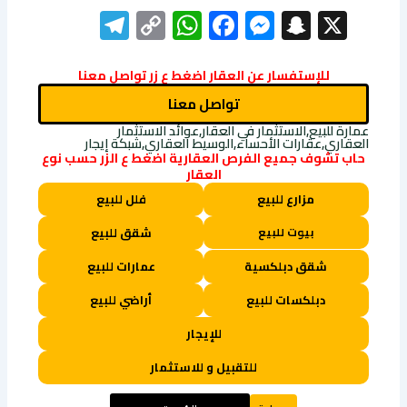
elegram
WhatsApp
Copy
Facebook
Messenger
Snapchat
X
Link
للإستفسار عن العقار اضغط ع زر تواصل معنا
تواصل معنا
عمارة للبيع,الاستثمار في العقار,عوائد الاستثمار
العقاري,عقارات الأحساء,الوسيط العقاري,شبكة إيجار
حاب تشوف جميع الفرص العقارية اضغط ع الزر حسب نوع
العقار
مزارع للبيع
فلل للبيع
بيوت للبيع
شقق للبيع
شقق دبلكسية
عمارات للبيع
دبلكسات للبيع
أراضي للبيع
للإيجار
للتقبيل و للاستثمار