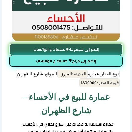
إنضم إلى مجموعة🔰مسعاك ع الواتساب
إنضم إلى حراج🌴 حساك ع الواتساب
نوع العقار:
عمارة
المدينة:
المبرز
الموقع:
شارع الظهران
قيمة السعر:
1800000
عمارة للبيع في الأحساء –
شارع الظهران
عمارة استثمارية مميزة على شارع تجاري في الأحساء،
مناسبة للاستثمار أو السكن، مع دخل إيجاري سنوي