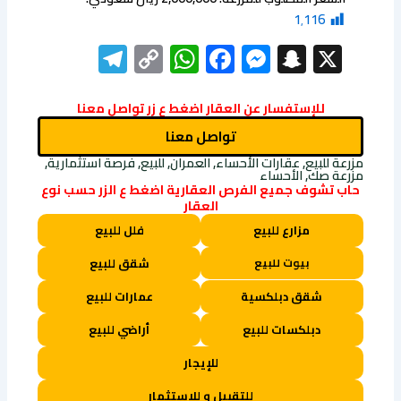
1٬116
elegram
WhatsApp
Copy
Facebook
Messenger
Snapchat
X
Link
للإستفسار عن العقار اضغط ع زر تواصل معنا
تواصل معنا
مزرعة للبيع, عقارات الأحساء, العمران, للبيع, فرصة استثمارية,
مزرعة صك, الأحساء
حاب تشوف جميع الفرص العقارية اضغط ع الزر حسب نوع
العقار
مزارع للبيع
فلل للبيع
بيوت للبيع
شقق للبيع
شقق دبلكسية
عمارات للبيع
دبلكسات للبيع
أراضي للبيع
للإيجار
للتقبيل و للاستثمار