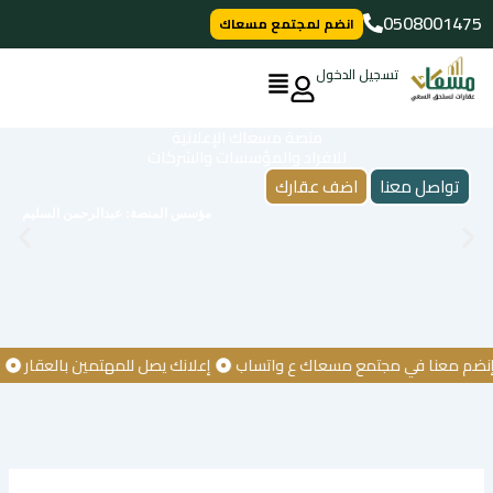
خطي
0508001475
انضم لمجتمع مسعاك
لى
لمحتوى
تسجيل الدخول
منصة مسعاك الإعلانية
للافراد والمؤسسات والشركات
تواصل معنا
اضف عقارك
مؤسس المنصة: عبدالرحمن السليم
معنا في مجتمع مسعاك ع واتساب
إعلانك يصل للمهتمين بالعقار
كن أو