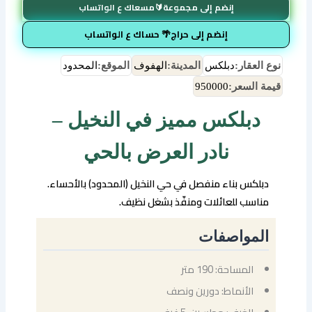
إنضم إلى مجموعة🔰مسعاك ع الواتساب
إنضم إلى حراج🌴 حساك ع الواتساب
نوع العقار:
دبلكس
المدينة:
الهفوف
الموقع:
المحدود
قيمة السعر:
950000
دبلكس مميز في النخيل –
نادر العرض بالحي
دبلكس بناء منفصل في حي النخيل (المحدود) بالأحساء.
مناسب للعائلات ومنفّذ بشغل نظيف.
المواصفات
المساحة: 190 متر
الأنماط: دورين ونصف