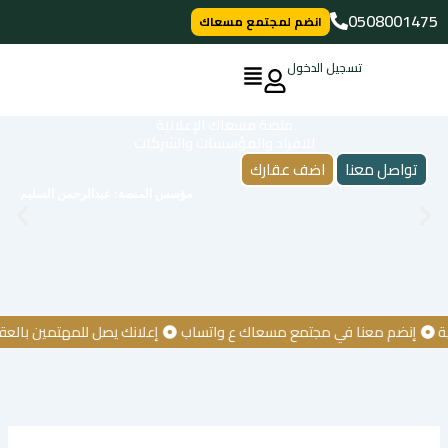
خطي
0508001475
انضم لمجتمع مسعاك
لى
لمحتوى
تسجيل الدخول
منصة مسعاك الإعلانية
للافراد والمؤسسات والشركات
تواصل معنا
اضف عقارك
مؤسس المنصة: عبدالرحمن السليم
إنضم معنا في مجتمع مسعاك ع واتساب
إعلانك يصل للمهتمين بالعقار