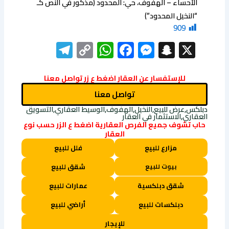
الأحساء – الهفوف، حي: المحدود (مذكور في النص كـ
“النخيل المحدود”)
909
elegram
WhatsApp
Copy
Facebook
Messenger
Snapchat
X
Link
للإستفسار عن العقار اضغط ع زر تواصل معنا
تواصل معنا
دبلكس,عرض للبيع,النخيل,الهفوف,الوسيط العقاري,التسويق
العقاري,الاستثمار في العقار
حاب تشوف جميع الفرص العقارية اضغط ع الزر حسب نوع
العقار
مزارع للبيع
فلل للبيع
بيوت للبيع
شقق للبيع
شقق دبلكسية
عمارات للبيع
دبلكسات للبيع
أراضي للبيع
للإيجار