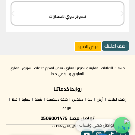
تصوير جوي للعقارات
اضف اعلانك
عرض المزيد
مسعاك للاعلانات العقارية والتصوير العقاري، نعمل لتقديم خدمات التسويق العقاري
التقليدي و الرقمي معاً
روابط خدماتنا
إضف اعلانك
أرض
بيت
دبلكس
شقة دبلكسية
شقة
عمارة
فيلا
مزرعة
تواصل معنا: 0508001475
تواصل معي وتساب
✅ ترخيص إعلاني 631192