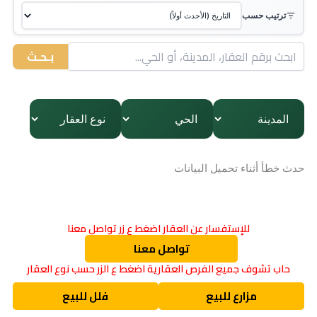
ترتيب حسب
بـحـث
حدث خطأ أثناء تحميل البيانات
للإستفسار عن العقار اضغط ع زر تواصل معنا
تواصل معنا
حاب تشوف جميع الفرص العقارية اضغط ع الزر حسب نوع العقار
مزارع للبيع
فلل للبيع