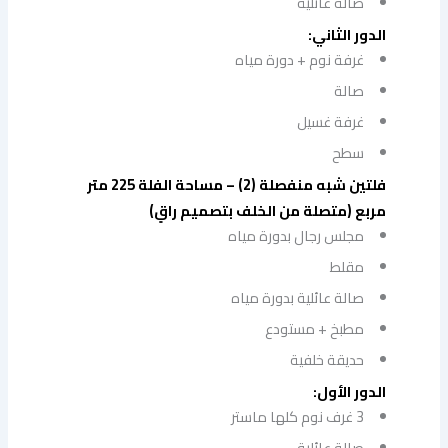
صالة عائلية
الدور الثاني:
غرفة نوم + دورة مياه
صالة
غرفة غسيل
سطح
فلتين شبه منفصلة (2) – مساحة الفلة 225 متر
مربع (متصلة من الخلف بتصميم راقٍ)
مجلس رجال بدورة مياه
مقلط
صالة عائلية بدورة مياه
مطبخ + مستودع
حديقة خلفية
الدور الأول:
3 غرف نوم كلها ماستر
صالة عائلية