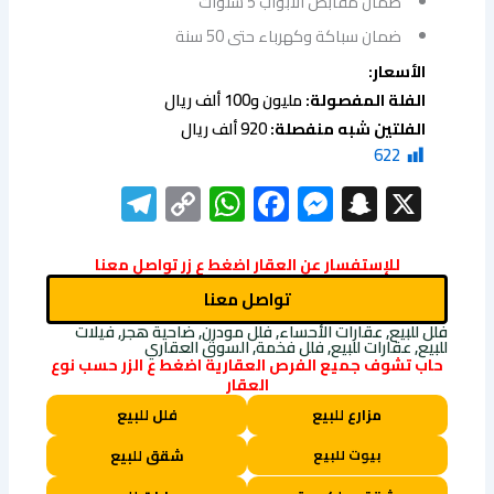
ضمان مقابض الأبواب 5 سنوات
ضمان سباكة وكهرباء حتى 50 سنة
الأسعار:
الفلة المفصولة:
مليون و100 ألف ريال
الفلتين شبه منفصلة:
920 ألف ريال
622
elegram
WhatsApp
Copy
Facebook
Messenger
Snapchat
X
Link
للإستفسار عن العقار اضغط ع زر تواصل معنا
تواصل معنا
فلل للبيع, عقارات الأحساء, فلل مودرن, ضاحية هجر, فيلات
للبيع, عقارات للبيع, فلل فخمة, السوق العقاري
حاب تشوف جميع الفرص العقارية اضغط ع الزر حسب نوع
العقار
مزارع للبيع
فلل للبيع
بيوت للبيع
شقق للبيع