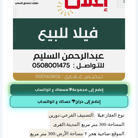
إنضم إلى مجموعة🔰مسعاك ع الواتساب
إنضم إلى حراج🌴 حساك ع الواتساب
نوع العقار:
فيلا
التصنيف الفرعي:
دورين
المساحة:
300 متر مربع
المدينة:
القرى
الموقع:
ضاحية هجر ٢
مساحة الأرض:
300 متر مربع