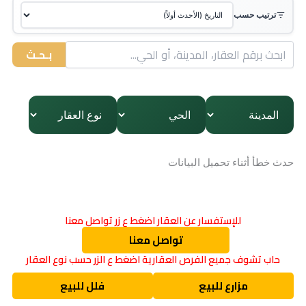
ترتيب حسب
بـحـث
حدث خطأ أثناء تحميل البيانات
للإستفسار عن العقار اضغط ع زر تواصل معنا
تواصل معنا
حاب تشوف جميع الفرص العقارية اضغط ع الزر حسب نوع العقار
مزارع للبيع
فلل للبيع