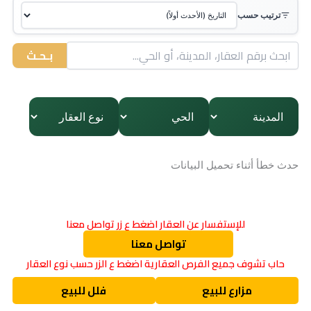
ترتيب حسب
بـحـث
حدث خطأ أثناء تحميل البيانات
للإستفسار عن العقار اضغط ع زر تواصل معنا
تواصل معنا
حاب تشوف جميع الفرص العقارية اضغط ع الزر حسب نوع العقار
مزارع للبيع
فلل للبيع