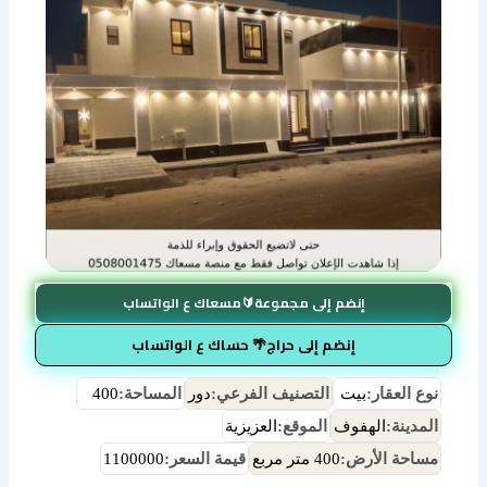
إنضم إلى مجموعة🔰مسعاك ع الواتساب
إنضم إلى حراج🌴 حساك ع الواتساب
نوع العقار:
بيت
التصنيف الفرعي:
دور
المساحة:
400
المدينة:
الهفوف
الموقع:
العزيزية
مساحة الأرض:
400 متر مربع
قيمة السعر:
1100000