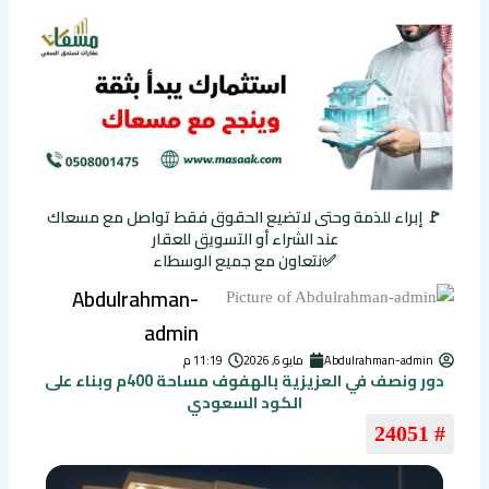
🚩 إبراء للذمة وحتى لاتضيع الحقوق فقط تواصل مع مسعاك
عند الشراء أو التسويق للعقار
✅نتعاون مع جميع الوسطاء
Abdulrahman-
admin
Abdulrahman-admin
مايو 6, 2026
11:19 م
دور ونصف في العزيزية بالهفوف مساحة 400م وبناء على
الكود السعودي
# 24051