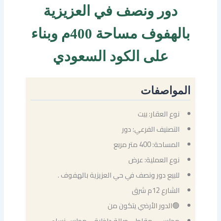
دور ونصف في العزيزية
بالهفوف مساحة 400م وبناء
على الكود السعودي
المواصفات
نوع العقار: بيت
التصنيف الفرعي: دور
المساحة: 400 متر مربع
نوع العملية: عرض
للبيع دور ونصف في حي العزيزية بالهفوف .
الشارع 12م شرق
🟢الدور الأرضي يتكون من
مجلس – مقلط – صالة داخلية – مجلس نساء –