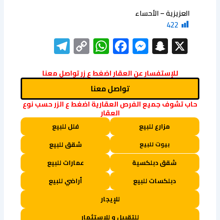
العزيزية – الأحساء
422
elegram
WhatsApp
Copy
Facebook
Messenger
Snapchat
X
Link
للإستفسار عن العقار اضغط ع زر تواصل معنا
تواصل معنا
حاب تشوف جميع الفرص العقارية اضغط ع الزر حسب نوع
العقار
مزارع للبيع
فلل للبيع
بيوت للبيع
شقق للبيع
شقق دبلكسية
عمارات للبيع
دبلكسات للبيع
أراضي للبيع
للإيجار
للتقبيل و للاستثمار