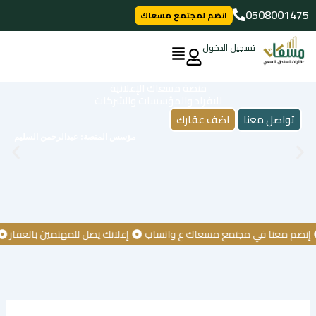
خطي
0508001475
انضم لمجتمع مسعاك
لى
لمحتوى
تسجيل الدخول
منصة مسعاك الإعلانية
للافراد والمؤسسات والشركات
تواصل معنا
اضف عقارك
مؤسس المنصة: عبدالرحمن السليم
 معنا في مجتمع مسعاك ع واتساب
إعلانك يصل للمهتمين بالعقار
كن أ