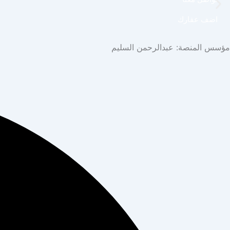
اضف عقارك
مؤسس المنصة: عبدالرحمن السليم