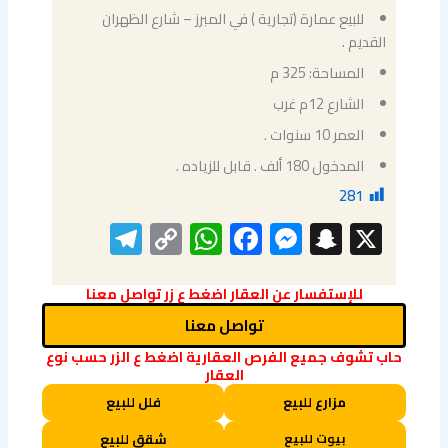
للبيع عمارة (تجارية ) في المبرز – شارع الظهران
القديم .
المساحة: 325 م
الشارع 12م غرب
العمر 10 سنوات .
المدخول 180 ألف . قابل للزياده .
281
elegram
WhatsApp
Copy
Facebook
Messenger
Snapchat
X
Link
للإستفسار عن العقار اضغط ع زر تواصل معنا
تواصل معنا
حاب تشوف جميع الفرص العقارية اضغط ع الزر حسب نوع
العقار
مزارع للبيع
فلل للبيع
بيوت للبيع
شقق للبيع